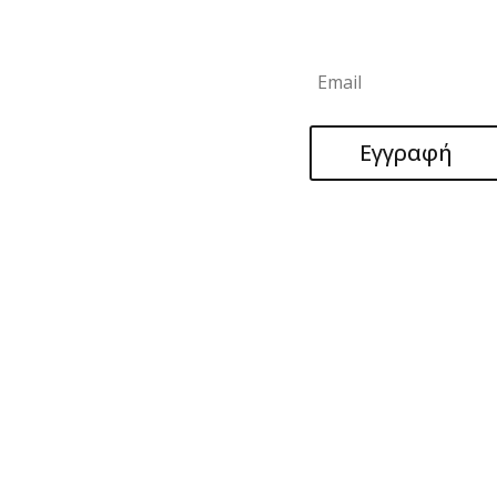
Newsletter μας
ακα: (+357) 99882206
όχωστος: (+357) 99882206
σός: (+357) 99203207
ς: (+357) 99214047
ς Λειτουργίας
Εγγραφή
τέρα – Παρασκευή
 – 16:30