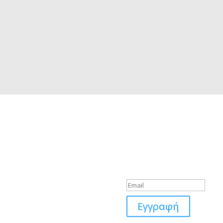
Εγγραφείτε στο
λητές
Newsletter μας
ωσία: (+357) 96893825
Μήνυμα Επιτυχί
ακα: (+357) 99882206
όχωστος: (+357) 99882206
σός: (+357) 99203207
ς: (+357) 99214047
Εγγραφή