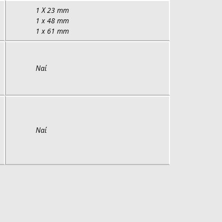
1 Χ 23 mm
1 x 48 mm
1 x 61 mm
Ναί
Ναί