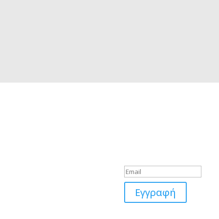
Εγγραφείτε στο
λητές
Newsletter μας
ωσία: (+357) 96893825
Μήνυμα Επιτυχί
ακα: (+357) 99882206
όχωστος: (+357) 99882206
σός: (+357) 99203207
ς: (+357) 99214047
Εγγραφή
ς Λειτουργίας