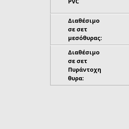
PVC
Διαθέσιμο
σε σετ
μεσόθυρας:
Διαθέσιμο
σε σετ
Πυράντοχη
θυρα: