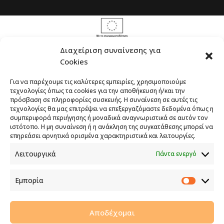
Διαχείριση συναίνεσης για
Cookies
Το έργο υλοποιείται στο πλαίσιο του
Προγράμματος Πολιτικής Συνοχής «ΘΑλΕΙΑ
Για να παρέχουμε τις καλύτερες εμπειρίες, χρησιμοποιούμε
2021-2027» με τη συγχρηματοδότηση της ΕΕ
τεχνολογίες όπως τα cookies για την αποθήκευση ή/και την
πρόσβαση σε πληροφορίες συσκευής. Η συναίνεση σε αυτές τις
τεχνολογίες θα μας επιτρέψει να επεξεργαζόμαστε δεδομένα όπως η
συμπεριφορά περιήγησης ή μοναδικά αναγνωριστικά σε αυτόν τον
ιστότοπο. Η μη συναίνεση ή η ανάκληση της συγκατάθεσης μπορεί να
επηρεάσει αρνητικά ορισμένα χαρακτηριστικά και λειτουργίες.
ΕΝΙΣΧΥΣΗ ΤΗΣ ΑΝΤΑΓΩΝΙΣΤΙΚΟΤΗΤΑΣ ΤΗΣ
Λειτουργικά
Πάντα ενεργό
ΕΠΙΧΕΙΡΗΣΗΣ
Το επενδυτικό έργο της επιχείρησης συγχρηματοδοτείται
Εμπορία
από την Ευρωπαϊκή Ένωση και την Κυπριακή
Εμπορί
Δημοκρατία στο πλαίσιο του Σχεδίου Χορηγιών για
Ενίσχυση της Ανταγωνιστικότητας των Μικρομεσαίων
Αποδέχομαι
Επιχειρήσεων.