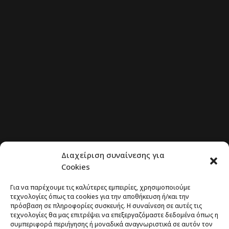
Διαχείριση συναίνεσης για
Cookies
Για να παρέχουμε τις καλύτερες εμπειρίες, χρησιμοποιούμε
Το έργο υλοποιείται στο πλαίσιο του
τεχνολογίες όπως τα cookies για την αποθήκευση ή/και την
πρόσβαση σε πληροφορίες συσκευής. Η συναίνεση σε αυτές τις
Προγράμματος Πολιτικής Συνοχής «ΘΑλΕΙΑ
τεχνολογίες θα μας επιτρέψει να επεξεργαζόμαστε δεδομένα όπως η
2021-2027» με τη συγχρηματοδότηση της ΕΕ
συμπεριφορά περιήγησης ή μοναδικά αναγνωριστικά σε αυτόν τον