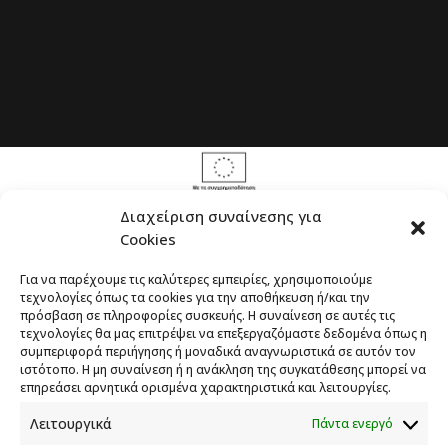
Διαχείριση συναίνεσης για
Cookies
Το έργο υλοποιείται στο πλαίσιο του
Προγράμματος Πολιτικής Συνοχής «ΘΑλΕΙΑ
Για να παρέχουμε τις καλύτερες εμπειρίες, χρησιμοποιούμε
2021-2027» με τη συγχρηματοδότηση της ΕΕ
τεχνολογίες όπως τα cookies για την αποθήκευση ή/και την
πρόσβαση σε πληροφορίες συσκευής. Η συναίνεση σε αυτές τις
τεχνολογίες θα μας επιτρέψει να επεξεργαζόμαστε δεδομένα όπως η
συμπεριφορά περιήγησης ή μοναδικά αναγνωριστικά σε αυτόν τον
ιστότοπο. Η μη συναίνεση ή η ανάκληση της συγκατάθεσης μπορεί να
επηρεάσει αρνητικά ορισμένα χαρακτηριστικά και λειτουργίες.
ΕΝΙΣΧΥΣΗ ΤΗΣ ΑΝΤΑΓΩΝΙΣΤΙΚΟΤΗΤΑΣ ΤΗΣ
Λειτουργικά
Πάντα ενεργό
ΕΠΙΧΕΙΡΗΣΗΣ