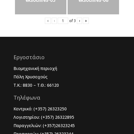
eksothires-03
eksothires-08
«
‹
of
3
›
»
Εργοστάσιο
Βιομηχανική περιοχή
Πόλη Χρυσοχούς
Τ.Κ.: 8830 – Τ.Θ.: 66120
Τηλέφωνα
Κεντρικό: (+357) 26323250
Λογιστηρίου: (+357) 26322895
Παραγγελιών: (+357)26323245
Προσφορών: (+357) 26323244