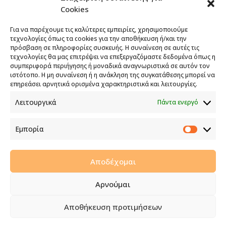
Cookies
Για να παρέχουμε τις καλύτερες εμπειρίες, χρησιμοποιούμε
Το έργο υλοποιείται στο πλαίσιο του
τεχνολογίες όπως τα cookies για την αποθήκευση ή/και την
πρόσβαση σε πληροφορίες συσκευής. Η συναίνεση σε αυτές τις
Προγράμματος Πολιτικής Συνοχής «ΘΑλΕΙΑ
τεχνολογίες θα μας επιτρέψει να επεξεργαζόμαστε δεδομένα όπως η
2021-2027» με τη συγχρηματοδότηση της ΕΕ
συμπεριφορά περιήγησης ή μοναδικά αναγνωριστικά σε αυτόν τον
ιστότοπο. Η μη συναίνεση ή η ανάκληση της συγκατάθεσης μπορεί να
επηρεάσει αρνητικά ορισμένα χαρακτηριστικά και λειτουργίες.
ΕΝΙΣΧΥΣΗ ΤΗΣ ΑΝΤΑΓΩΝΙΣΤΙΚΟΤΗΤΑΣ ΤΗΣ
Λειτουργικά
Πάντα ενεργό
ΕΠΙΧΕΙΡΗΣΗΣ
Το επενδυτικό έργο της επιχείρησης συγχρηματοδοτείται
Εμπορία
από την Ευρωπαϊκή Ένωση και την Κυπριακή
Εμπορί
Δημοκρατία στο πλαίσιο του Σχεδίου Χορηγιών για
Ενίσχυση της Ανταγωνιστικότητας των Μικρομεσαίων
Αποδέχομαι
Επιχειρήσεων.
Στόχος είναι η ανάπτυξη και προώθηση των ΜΜΕ στους
Αρνούμαι
τομείς της μεταποίησης και άλλων στοχευμένων
οικονομικών κλάδων.
Αποθήκευση προτιμήσεων