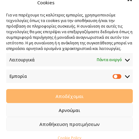
Cookies
Για να παρέχουμε τις καλύτερες εμπειρίες, χρησιμοποιούμε
Το έργο υλοποιείται στο πλαίσιο του
τεχνολογίες όπως τα cookies για την αποθήκευση ή/και την
πρόσβαση σε πληροφορίες συσκευής. Η συναίνεση σε αυτές τις
Προγράμματος Πολιτικής Συνοχής «ΘΑλΕΙΑ
τεχνολογίες θα μας επιτρέψει να επεξεργαζόμαστε δεδομένα όπως η
2021-2027» με τη συγχρηματοδότηση της ΕΕ
συμπεριφορά περιήγησης ή μοναδικά αναγνωριστικά σε αυτόν τον
ιστότοπο. Η μη συναίνεση ή η ανάκληση της συγκατάθεσης μπορεί να
επηρεάσει αρνητικά ορισμένα χαρακτηριστικά και λειτουργίες.
ΕΝΙΣΧΥΣΗ ΤΗΣ ΑΝΤΑΓΩΝΙΣΤΙΚΟΤΗΤΑΣ ΤΗΣ
Λειτουργικά
Πάντα ενεργό
ΕΠΙΧΕΙΡΗΣΗΣ
Το επενδυτικό έργο της επιχείρησης συγχρηματοδοτείται
Εμπορία
από την Ευρωπαϊκή Ένωση και την Κυπριακή
Εμπορί
Δημοκρατία στο πλαίσιο του Σχεδίου Χορηγιών για
Ενίσχυση της Ανταγωνιστικότητας των Μικρομεσαίων
Αποδέχομαι
Επιχειρήσεων.
Στόχος είναι η ανάπτυξη και προώθηση των ΜΜΕ στους
Αρνούμαι
τομείς της μεταποίησης και άλλων στοχευμένων
οικονομικών κλάδων.
Αποθήκευση προτιμήσεων
Powered by
A&C KOMODROMOS
|
Cookies
Cookie Policy